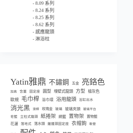
8.09 系列
8.24 系列
8.25 系列
8.62 系列
感應龍頭
淋浴柱
Yatin雅鼎
亮鉻色
不鏽鋼
五金
方型
圓型
埋壁式龍頭
槍灰色
含蓋
固定座
加高
毛巾桿
浴用龍頭
歐規
浴巾環
浴缸出水
消光黑
玫瑰金
玻璃夾頭
玻璃
滑桿
玻璃平台
紙捲架
置物架
網籃
置物籃
皂籃
立柱式龍頭
衣帽鉤
花灑
落水頭
落地式
蓮蓬頭固定座
軟管
配件