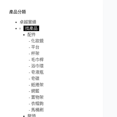
產品分類
卓越實績
找產品
配件
化妝鏡
平台
杯架
毛巾桿
浴巾環
皂液瓶
皂碟
紙捲架
網籃
置物架
衣帽鉤
馬桶刷
龍頭