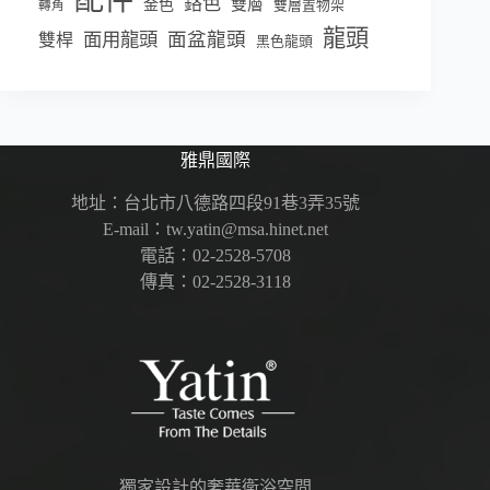
鉻色
雙層
金色
雙層置物架
轉角
龍頭
面盆龍頭
面用龍頭
雙桿
黑色龍頭
雅鼎國際
地址：台北市八德路四段91巷3弄35號
E-mail：tw.yatin@msa.hinet.net
電話：02-2528-5708
傳真：02-2528-3118
獨家設計的奢華衛浴空間