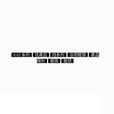
跳
至
主
要
內
容
8.62.20 浴用龍頭
2024-08-24
8.62 系列
找產品
找系列
浴用龍頭
產品
類別
龍頭
龍頭