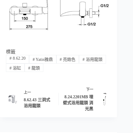
標籤
#
8.62.20
#
Yatin雅鼎
#
亮鉻色
#
浴用龍頭
#
浴缸
#
龍頭
下一
上一
8.24.2201MB 埋
8.62.43 三洞式
壁式浴用龍頭 消
浴用龍頭
光黑