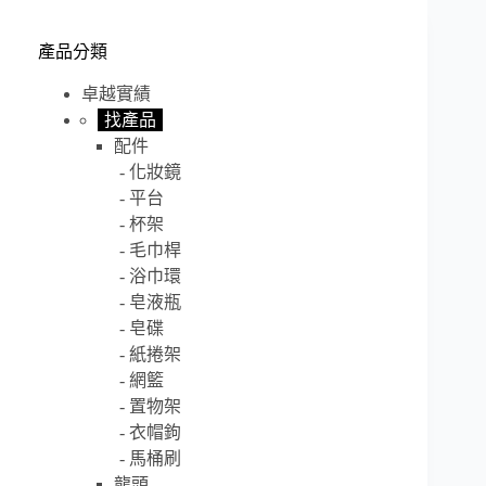
產品分類
卓越實績
找產品
配件
化妝鏡
平台
杯架
毛巾桿
浴巾環
皂液瓶
皂碟
紙捲架
網籃
置物架
衣帽鉤
馬桶刷
龍頭