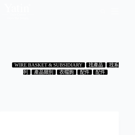
跳
至
主
要
內
容
5.01.03 雙頭衣帽鉤
2024-08-31
WIRE BASKET & SUBSIDIARY
找產品
找系
列
產品類別
衣帽鉤
配件
配件