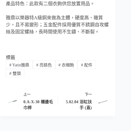
產品特色：此款有二個衣鉤供您放置用品。
雅鼎以樂器特A級銅來做為主體，硬度高、雜質
少，且不易變形；五金配件採用優質不銹鋼自攻螺
絲及固定螺絲，長時間使用不生鏽、不斷裂。
標籤
#
Yatin雅鼎
#
亮鉻色
#
衣帽鉤
#
配件
#
雙頭
上一
下一
0.A-X-30 櫃邊毛
5.02.04 浴缸扶
巾桿
手 (直)