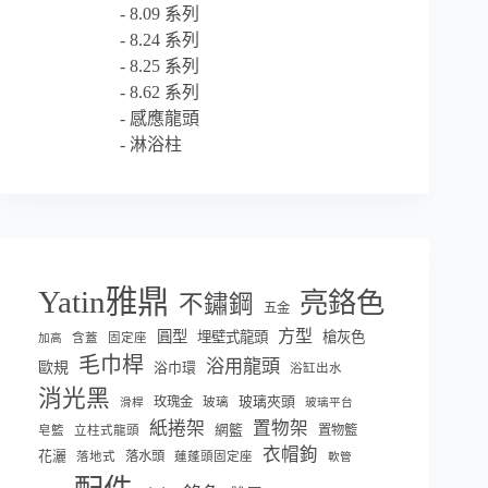
8.09 系列
8.24 系列
8.25 系列
8.62 系列
感應龍頭
淋浴柱
Yatin雅鼎
亮鉻色
不鏽鋼
五金
方型
圓型
埋壁式龍頭
槍灰色
含蓋
固定座
加高
毛巾桿
浴用龍頭
歐規
浴巾環
浴缸出水
消光黑
玫瑰金
玻璃夾頭
玻璃
滑桿
玻璃平台
紙捲架
置物架
網籃
置物籃
皂籃
立柱式龍頭
衣帽鉤
花灑
落水頭
落地式
蓮蓬頭固定座
軟管