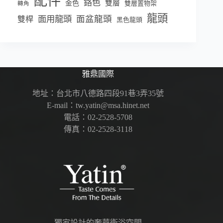
配件
鉻色
雙層
金色
雙層置物架
轉角
龍頭
面盆龍頭
面用龍頭
雙桿
黑色龍頭
雅鼎國際
地址：台北市八德路四段91巷3弄35號
E-mail：tw.yatin@msa.hinet.net
電話：02-2528-5708
傳真：02-2528-3118
獨家設計的奢華衛浴空間