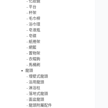
化妝鏡
平台
杯架
毛巾桿
浴巾環
皂液瓶
皂碟
紙捲架
網籃
置物架
衣帽鉤
馬桶刷
龍頭
埋壁式龍頭
浴用龍頭
淋浴柱
落地式龍頭
面盆龍頭
龍頭附屬配件