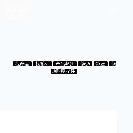
跳
至
主
要
內
容
6.R6.22 薄型大花灑
2024-10-25
找產品
找系列
產品類別
龍頭
龍頭
龍
頭附屬配件