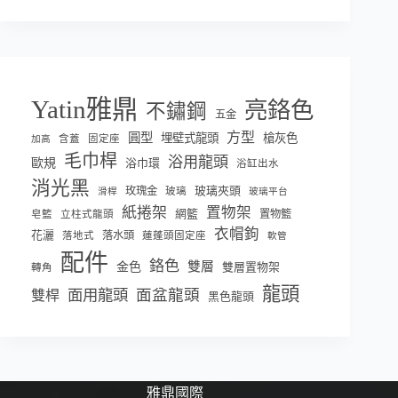
Yatin雅鼎
亮鉻色
不鏽鋼
五金
方型
圓型
埋壁式龍頭
槍灰色
含蓋
固定座
加高
毛巾桿
浴用龍頭
歐規
浴巾環
浴缸出水
消光黑
玫瑰金
玻璃夾頭
玻璃
滑桿
玻璃平台
紙捲架
置物架
網籃
置物籃
皂籃
立柱式龍頭
衣帽鉤
花灑
落水頭
落地式
蓮蓬頭固定座
軟管
配件
鉻色
雙層
金色
雙層置物架
轉角
龍頭
面盆龍頭
面用龍頭
雙桿
黑色龍頭
雅鼎國際