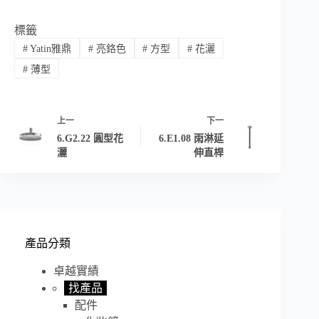
標籤
#
Yatin雅鼎
#
亮鉻色
#
方型
#
花灑
#
薄型
上一
下一
6.G2.22 圓型花
6.E1.08 雨淋延
灑
伸直桿
產品分類
卓越實績
找產品
配件