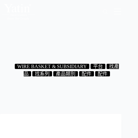
跳
至
主
要
內
容
7.02.48 轉角玻璃架(帶護欄)
2024-08-31
WIRE BASKET & SUBSIDIARY
平台
找產
品
找系列
產品類別
配件
配件