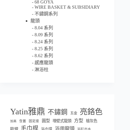
68 GOYA
WIRE BASKET & SUBSIDIARY
不鏽鋼系列
龍頭
8.04 系列
8.09 系列
8.24 系列
8.25 系列
8.62 系列
感應龍頭
淋浴柱
Yatin雅鼎
亮鉻色
不鏽鋼
五金
方型
圓型
埋壁式龍頭
槍灰色
含蓋
固定座
加高
毛巾桿
浴用龍頭
歐規
浴巾環
浴缸出水