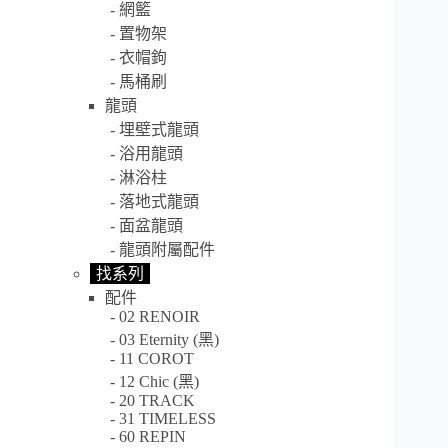
網籃
置物架
衣帽鉤
馬桶刷
龍頭
埋壁式龍頭
浴用龍頭
淋浴柱
落地式龍頭
面盆龍頭
龍頭附屬配件
找系列
配件
02 RENOIR
03 Eternity (黑)
11 COROT
12 Chic (黑)
20 TRACK
31 TIMELESS
60 REPIN