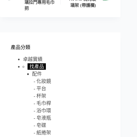
璃拉門專用毛巾
璃架 (帶護欄)
把
產品分類
卓越實績
找產品
配件
化妝鏡
平台
杯架
毛巾桿
浴巾環
皂液瓶
皂碟
紙捲架