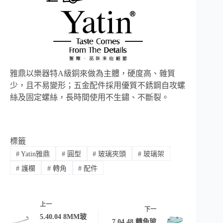
雅鼎以樂器特A級銅來做為主體，硬度高、雜質
少，且不易變形；五金配件採用優質不銹鋼自攻螺
絲及固定螺絲，長時間使用不生鏽、不斷裂。
標籤
#
Yatin雅鼎
#
圓型
#
玻璃夾頭
#
玻璃架
#
護欄
#
轉角
#
配件
上一
下一
5.40.04 8MM玻
7.04.48 轉角玻