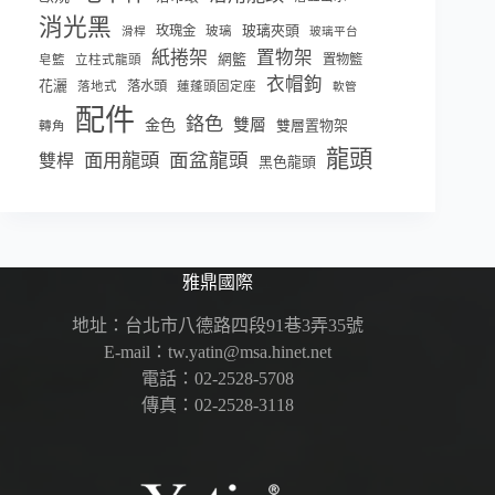
消光黑
玫瑰金
玻璃夾頭
玻璃
滑桿
玻璃平台
紙捲架
置物架
網籃
置物籃
皂籃
立柱式龍頭
衣帽鉤
花灑
落水頭
落地式
蓮蓬頭固定座
軟管
配件
鉻色
雙層
金色
雙層置物架
轉角
龍頭
面盆龍頭
面用龍頭
雙桿
黑色龍頭
雅鼎國際
地址：台北市八德路四段91巷3弄35號
E-mail：tw.yatin@msa.hinet.net
電話：02-2528-5708
傳真：02-2528-3118