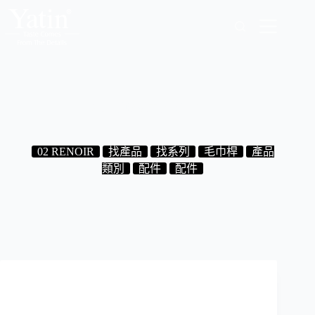
跳
至
主
要
內
容
7.02.51 活動毛巾叉(雙桿)
2024-08-30
02 RENOIR
找產品
找系列
毛巾桿
產品
類別
配件
配件