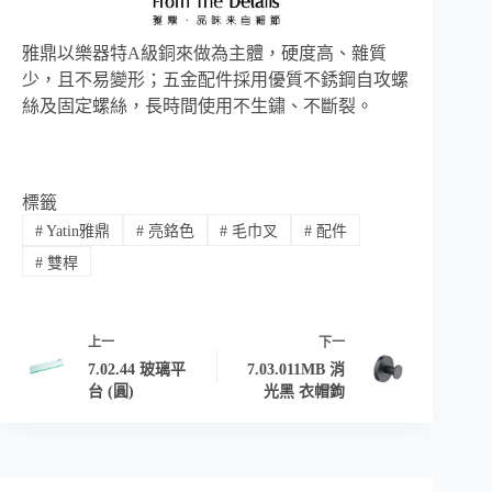
雅鼎以樂器特A級銅來做為主體，硬度高、雜質
少，且不易變形；五金配件採用優質不銹鋼自攻螺
絲及固定螺絲，長時間使用不生鏽、不斷裂。
標籤
#
Yatin雅鼎
#
亮鉻色
#
毛巾叉
#
配件
#
雙桿
上一
下一
7.02.44 玻璃平
7.03.011MB 消
台 (圓)
光黑 衣帽鉤