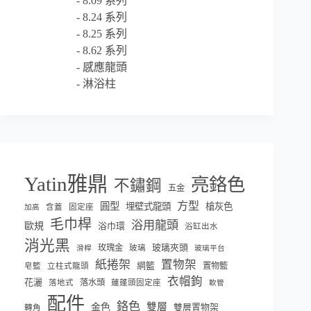
8.09 系列
8.24 系列
8.25 系列
8.62 系列
感應龍頭
淋浴柱
Yatin雅鼎
亮鉻色
不鏽鋼
五金
方型
圓型
埋壁式龍頭
槍灰色
含蓋
固定座
加高
毛巾桿
浴用龍頭
歐規
浴巾環
浴缸出水
消光黑
玫瑰金
玻璃夾頭
玻璃
滑桿
玻璃平台
紙捲架
置物架
網籃
置物籃
皂籃
立柱式龍頭
衣帽鉤
花灑
落水頭
落地式
蓮蓬頭固定座
軟管
配件
鉻色
雙層
金色
雙層置物架
轉角