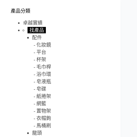
產品分類
卓越實績
找產品
配件
化妝鏡
平台
杯架
毛巾桿
浴巾環
皂液瓶
皂碟
紙捲架
網籃
置物架
衣帽鉤
馬桶刷
龍頭