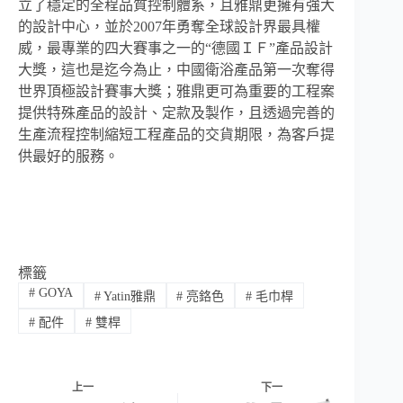
立了穩定的全程品質控制體系，且雅鼎更擁有強大
的設計中心，並於2007年勇奪全球設計界最具權
威，最專業的四大賽事之一的“德國ＩＦ”產品設計
大獎，這也是迄今為止，中國衛浴產品第一次奪得
世界頂極設計賽事大獎；雅鼎更可為重要的工程案
提供特殊產品的設計、定款及製作，且透過完善的
生產流程控制縮短工程產品的交貨期限，為客戶提
供最好的服務。
標籤
#
GOYA
#
Yatin雅鼎
#
亮鉻色
#
毛巾桿
#
配件
#
雙桿
上一
下一