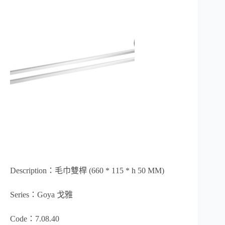
Description：毛巾雙桿 (660 * 115 * h 50 MM)
Series：Goya 戈雅
Code：7.08.40