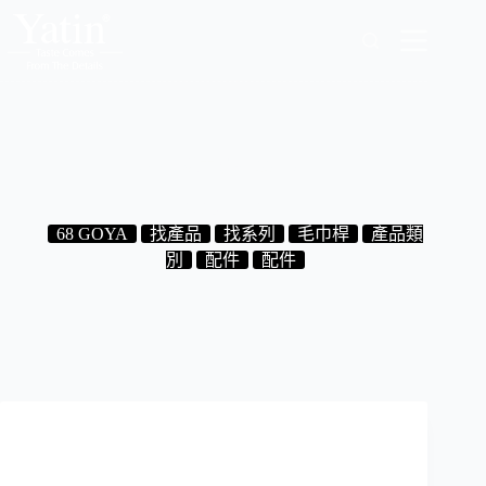
跳
至
主
要
內
容
7.08.40 毛巾雙桿 66 CM
2025-01-02
68 GOYA
找產品
找系列
毛巾桿
產品類
別
配件
配件