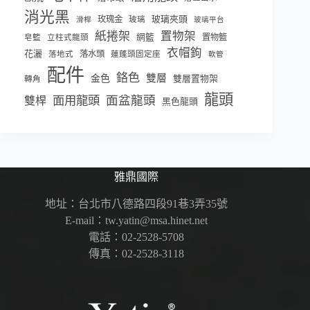
消光黑
玫瑰金
玻璃夾頭
玻璃
滑桿
玻璃平台
紙捲架
置物架
網籃
置物籃
皂籃
立柱式龍頭
衣帽鉤
花灑
落水頭
落地式
蓮蓬頭固定座
軟管
配件
鉻色
雙層
金色
雙層置物架
轉角
龍頭
面盆龍頭
面用龍頭
雙桿
黑色龍頭
雅鼎國際
地址：台北市八德路四段91巷3弄35號
E-mail：tw.yatin@msa.hinet.net
電話：02-2528-5708
傳真：02-2528-3118