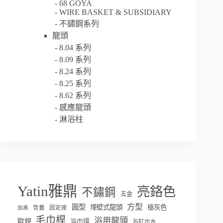
68 GOYA
WIRE BASKET & SUBSIDIARY
不鏽鋼系列
龍頭
8.04 系列
8.09 系列
8.24 系列
8.25 系列
8.62 系列
感應龍頭
淋浴柱
Yatin雅鼎
亮鉻色
不鏽鋼
五金
方型
圓型
埋壁式龍頭
槍灰色
含蓋
固定座
加高
毛巾桿
浴用龍頭
歐規
浴巾環
浴缸出水