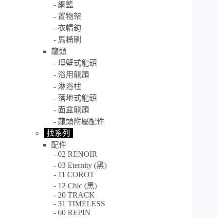
網籃
置物架
衣帽鉤
馬桶刷
龍頭
埋壁式龍頭
浴用龍頭
淋浴柱
落地式龍頭
面盆龍頭
龍頭附屬配件
找系列
配件
02 RENOIR
03 Eternity (黑)
11 COROT
12 Chic (黑)
20 TRACK
31 TIMELESS
60 REPIN