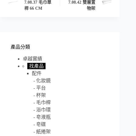
7.08.37 毛巾單
7.08.42 雙層置
桿 66 CM
物架
產品分類
卓越實績
找產品
配件
化妝鏡
平台
杯架
毛巾桿
浴巾環
皂液瓶
皂碟
紙捲架