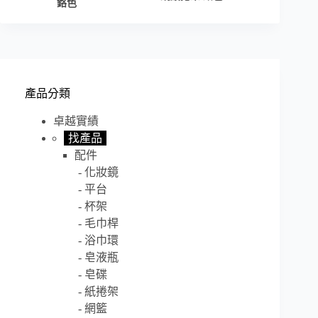
鉻色
產品分類
卓越實績
找產品
配件
化妝鏡
平台
杯架
毛巾桿
浴巾環
皂液瓶
皂碟
紙捲架
網籃