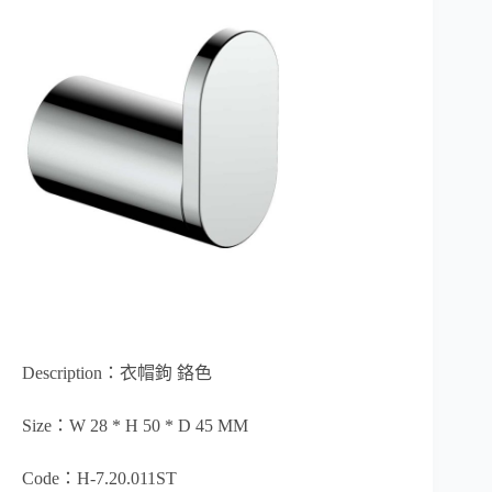
Description：衣帽鉤 鉻色
Size：W 28 * H 50 * D 45 MM
Code：H-7.20.011ST