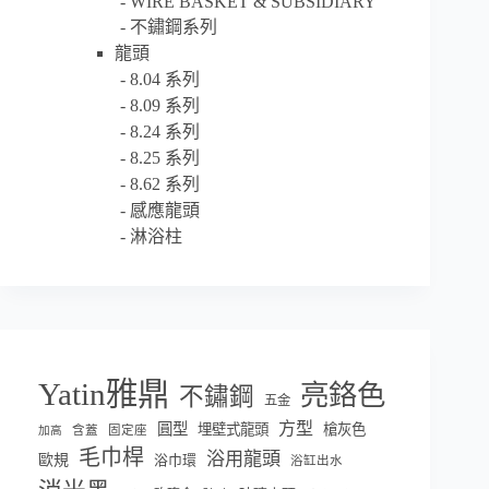
WIRE BASKET & SUBSIDIARY
不鏽鋼系列
龍頭
8.04 系列
8.09 系列
8.24 系列
8.25 系列
8.62 系列
感應龍頭
淋浴柱
Yatin雅鼎
亮鉻色
不鏽鋼
五金
方型
圓型
埋壁式龍頭
槍灰色
含蓋
固定座
加高
毛巾桿
浴用龍頭
歐規
浴巾環
浴缸出水