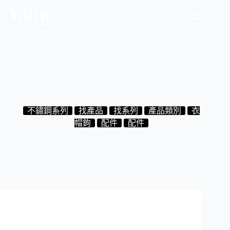
跳
至
主
要
內
容
7.20.011ST 不鏽鋼衣帽鉤 鉻色
2024-08-30
不鏽鋼系列
找產品
找系列
產品類別
衣
帽鉤
配件
配件