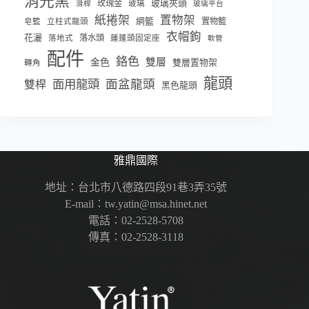
消光黑
玫瑰金
玻璃夾頭
玻璃
滑桿
玻璃平台
紙捲架
置物架
網籃
置物籃
皂籃
立柱式龍頭
衣帽鉤
花灑
落水頭
落地式
蓮蓬頭固定座
軟管
配件
鉻色
雙層
金色
雙層置物架
轉角
龍頭
面盆龍頭
面用龍頭
雙桿
黑色龍頭
雅鼎國際
地址：台北市八德路四段91巷3弄35號
E-mail：tw.yatin@msa.hinet.net
電話：02-2528-5708
傳真：02-2528-3118