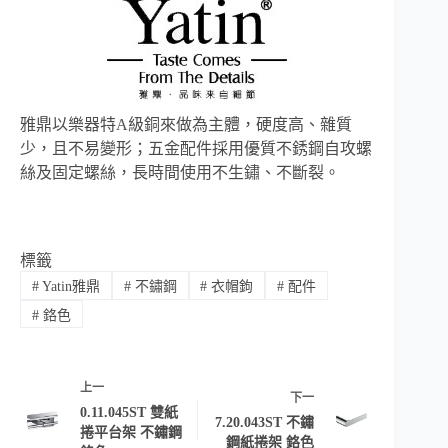
雅鼎以樂器特A級銅來做為主體，硬度高、雜質
少，且不易變形；五金配件採用優質不銹鋼自攻螺
絲及固定螺絲，長時間使用不生鏽、不斷裂。
標籤
#
Yatin雅鼎
#
不鏽鋼
#
衣帽鉤
#
配件
#
鉻色
上一
下一
0.11.045ST 雙紙
7.20.043ST 不鏽
捲平台架 不鏽鋼
鋼紙捲架 鉻色