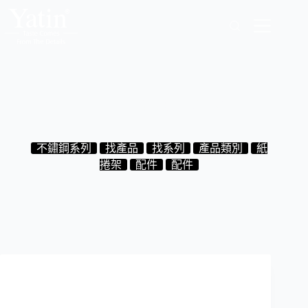
跳
至
主
要
內
容
7.20.043ST-PRG 不鏽鋼紙捲架 玫瑰金
2024-08-30
不鏽鋼系列
找產品
找系列
產品類別
紙
捲架
配件
配件