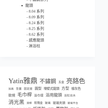
龍頭
8.04 系列
8.09 系列
8.24 系列
8.25 系列
8.62 系列
感應龍頭
淋浴柱
Yatin雅鼎
亮鉻色
不鏽鋼
五金
方型
圓型
埋壁式龍頭
槍灰色
含蓋
固定座
加高
毛巾桿
浴用龍頭
歐規
浴巾環
浴缸出水
消光黑
玫瑰金
玻璃夾頭
玻璃
滑桿
玻璃平台