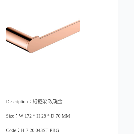
Description：紙捲架 玫瑰金
Size：W 172 * H 28 * D 70 MM
Code：H-7.20.043ST-PRG