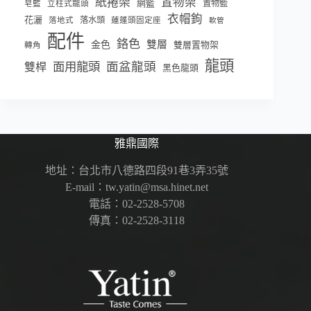
紙捲架
置物架
網籃
置物籃
皂籃
立柱式龍頭
衣帽鉤
花灑
落水頭
落地式
蓮蓬頭固定座
軟管
配件
鉻色
雙層
金色
雙層置物架
轉角
龍頭
面盆龍頭
面用龍頭
雙桿
黑色龍頭
雅鼎國際
地址：台北市八德路四段91巷3弄35號
E-mail：tw.yatin@msa.hinet.net
電話：02-2528-5708
傳真：02-2528-3118