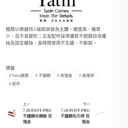
雅鼎以樂器特A級銅來做為主體，硬度高、雜質
少，且不易變形；五金配件採用優質不銹鋼自攻螺
絲及固定螺絲，長時間使用不生鏽、不斷裂。
標籤
#
Yatin雅鼎
#
不鏽鋼
#
玫瑰金
#
紙捲架
#
配件
上一
下一
7.20.011ST-PRG
7.20.053ST-PRG
不鏽鋼衣帽鉤 玫
不鏽鋼毛巾桿 玫
瑰金
瑰金