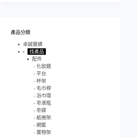
產品分類
卓越實績
找產品
配件
化妝鏡
平台
杯架
毛巾桿
浴巾環
皂液瓶
皂碟
紙捲架
網籃
置物架