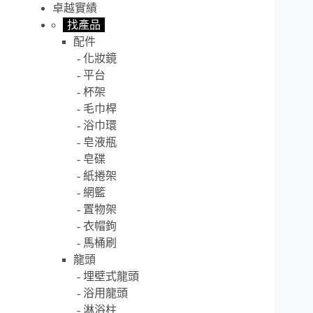
卓越實績
找產品
配件
化妝鏡
平台
杯架
毛巾桿
浴巾環
皂液瓶
皂碟
紙捲架
網籃
置物架
衣帽鉤
馬桶刷
龍頭
埋壁式龍頭
浴用龍頭
淋浴柱