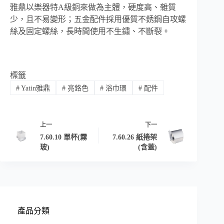
雅鼎以樂器特A級銅來做為主體，硬度高、雜質
少，且不易變形；五金配件採用優質不銹鋼自攻螺
絲及固定螺絲，長時間使用不生鏽、不斷裂。
標籤
#
Yatin雅鼎
#
亮鉻色
#
浴巾環
#
配件
上一
下一
7.60.10 單杯(霧
7.60.26 紙捲架
玻)
(含蓋)
產品分類