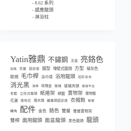
8.62 系列
感應龍頭
淋浴柱
Yatin雅鼎
亮鉻色
不鏽鋼
五金
方型
圓型
埋壁式龍頭
槍灰色
含蓋
固定座
加高
毛巾桿
浴用龍頭
歐規
浴巾環
浴缸出水
消光黑
玫瑰金
玻璃夾頭
玻璃
滑桿
玻璃平台
紙捲架
置物架
網籃
置物籃
皂籃
立柱式龍頭
衣帽鉤
花灑
落水頭
落地式
蓮蓬頭固定座
軟管
配件
鉻色
雙層
金色
雙層置物架
轉角
龍頭
面盆龍頭
面用龍頭
雙桿
黑色龍頭