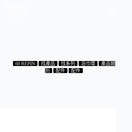
跳
至
主
要
內
容
7.60.25 浴巾環
2024-08-30
60 REPIN
找產品
找系列
浴巾環
產品類
別
配件
配件