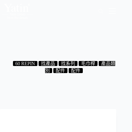
跳
至
主
要
內
容
7.60.40 毛巾雙桿 62.5 CM
2024-08-30
60 REPIN
找產品
找系列
毛巾桿
產品類
別
配件
配件