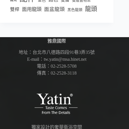
金色
雙層置物架
轉角
龍頭
面盆龍頭
面用龍頭
雙桿
黑色龍頭
雅鼎國際
地址：台北市八德路四段91巷3弄35號
E-mail：tw.yatin@msa.hinet.net
電話：02-2528-5708
傳真：02-2528-3118
獨家設計的奢華衛浴空間