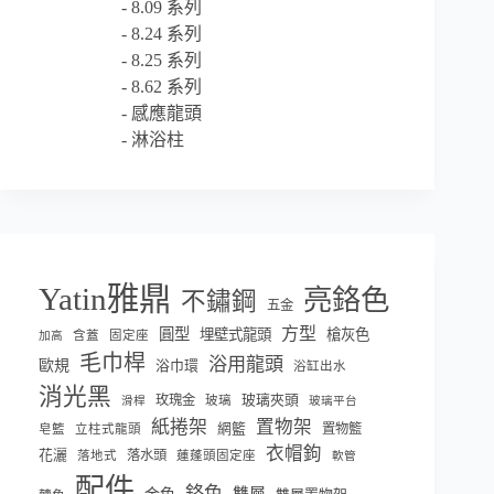
8.09 系列
8.24 系列
8.25 系列
8.62 系列
感應龍頭
淋浴柱
Yatin雅鼎
亮鉻色
不鏽鋼
五金
方型
圓型
埋壁式龍頭
槍灰色
含蓋
固定座
加高
毛巾桿
浴用龍頭
歐規
浴巾環
浴缸出水
消光黑
玫瑰金
玻璃夾頭
玻璃
滑桿
玻璃平台
紙捲架
置物架
網籃
置物籃
皂籃
立柱式龍頭
衣帽鉤
花灑
落水頭
落地式
蓮蓬頭固定座
軟管
配件
鉻色
雙層