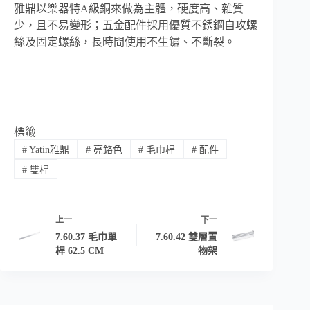
雅鼎以樂器特A級銅來做為主體，硬度高、雜質
少，且不易變形；五金配件採用優質不銹鋼自攻螺
絲及固定螺絲，長時間使用不生鏽、不斷裂。
標籤
#
Yatin雅鼎
#
亮鉻色
#
毛巾桿
#
配件
#
雙桿
上一
下一
7.60.37 毛巾單
7.60.42 雙層置
桿 62.5 CM
物架