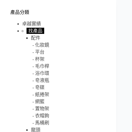
產品分類
卓越實績
找產品
配件
化妝鏡
平台
杯架
毛巾桿
浴巾環
皂液瓶
皂碟
紙捲架
網籃
置物架
衣帽鉤
馬桶刷
龍頭