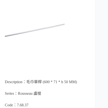
Description：毛巾單桿 (600 * 71 * h 50 MM)
Series：Rousseau 盧梭
Code：7.68.37