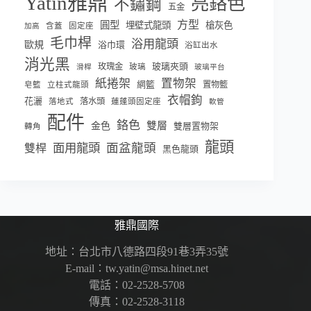
Yatin雅鼎
亮鉻色
不鏽鋼
五金
方型
圓型
埋壁式龍頭
槍灰色
含蓋
固定座
加高
毛巾桿
浴用龍頭
歐規
浴巾環
浴缸出水
消光黑
玫瑰金
玻璃夾頭
玻璃
滑桿
玻璃平台
紙捲架
置物架
網籃
置物籃
皂籃
立柱式龍頭
衣帽鉤
花灑
落水頭
落地式
蓮蓬頭固定座
軟管
配件
鉻色
雙層
金色
雙層置物架
轉角
龍頭
面盆龍頭
面用龍頭
雙桿
黑色龍頭
雅鼎國際
地址：台北市八德路四段91巷3弄35號
E-mail：tw.yatin@msa.hinet.net
電話：02-2528-5708
傳真：02-2528-3118