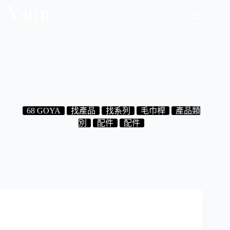
跳
至
主
要
內
容
7.68.37 毛巾單桿 65 CM
2024-08-30
68 GOYA
找產品
找系列
毛巾桿
產品類
別
配件
配件