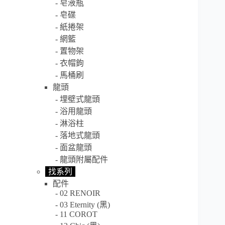
皂液瓶
皂碟
紙捲架
網籃
置物架
衣帽鉤
馬桶刷
龍頭
埋壁式龍頭
浴用龍頭
淋浴柱
落地式龍頭
面盆龍頭
龍頭附屬配件
找系列
配件
02 RENOIR
03 Eternity (黑)
11 COROT