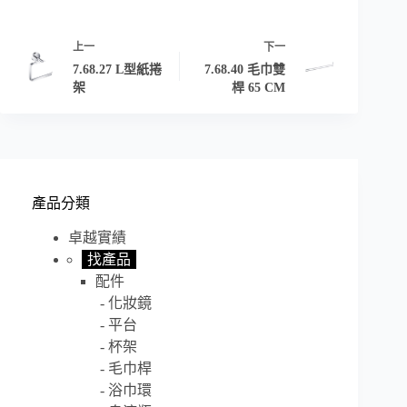
上一
下一
7.68.27 L型紙捲
7.68.40 毛巾雙
架
桿 65 CM
產品分類
卓越實績
找產品
配件
化妝鏡
平台
杯架
毛巾桿
浴巾環