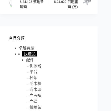
8.24.128 落地型
8.24.022 浴用龍
龍頭
頭 (方)
產品分類
卓越實績
找產品
配件
化妝鏡
平台
杯架
毛巾桿
浴巾環
皂液瓶
皂碟
紙捲架