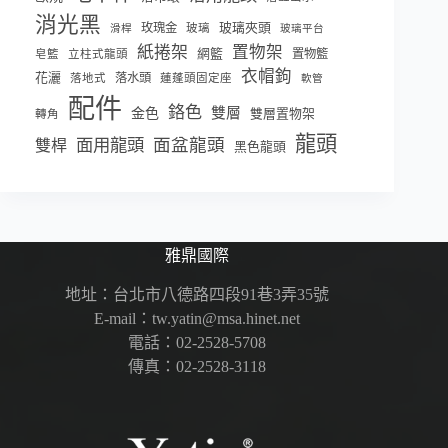
消光黑
玫瑰金
玻璃夾頭
玻璃
滑桿
玻璃平台
紙捲架
置物架
網籃
置物籃
皂籃
立柱式龍頭
衣帽鉤
花灑
落水頭
落地式
蓮蓬頭固定座
軟管
配件
鉻色
雙層
金色
雙層置物架
轉角
龍頭
面盆龍頭
面用龍頭
雙桿
黑色龍頭
雅鼎國際
地址：台北市八德路四段91巷3弄35號
E-mail：tw.yatin@msa.hinet.net
電話：02-2528-5708
傳真：02-2528-3118