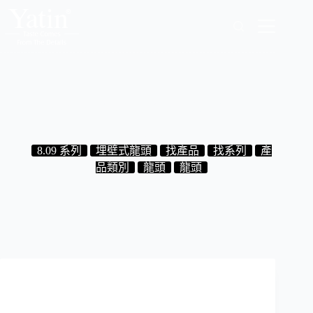
跳
至
主
要
內
容
8.09.118MB 埋壁式面盆龍頭 消光黑
2024-08-28
8.09 系列
埋壁式龍頭
找產品
找系列
產
品類別
龍頭
龍頭