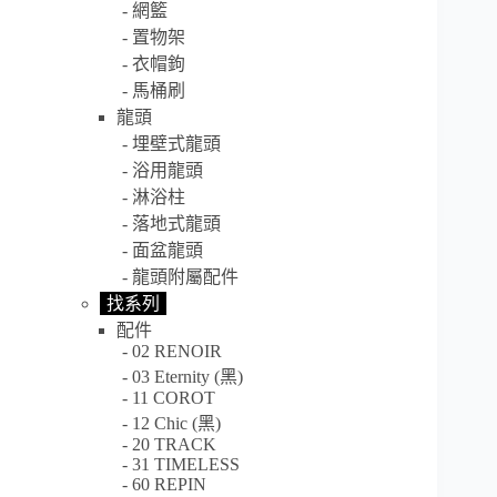
網籃
置物架
衣帽鉤
馬桶刷
龍頭
埋壁式龍頭
浴用龍頭
淋浴柱
落地式龍頭
面盆龍頭
龍頭附屬配件
找系列
配件
02 RENOIR
03 Eternity (黑)
11 COROT
12 Chic (黑)
20 TRACK
31 TIMELESS
60 REPIN