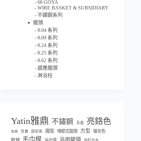
68 GOYA
WIRE BASKET & SUBSIDIARY
不鏽鋼系列
龍頭
8.04 系列
8.09 系列
8.24 系列
8.25 系列
8.62 系列
感應龍頭
淋浴柱
Yatin雅鼎
亮鉻色
不鏽鋼
五金
方型
圓型
埋壁式龍頭
槍灰色
含蓋
固定座
加高
毛巾桿
浴用龍頭
歐規
浴巾環
浴缸出水