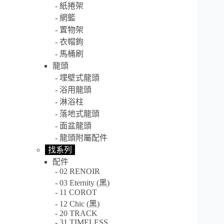
紙捲架
網籃
置物架
衣帽鉤
馬桶刷
龍頭
埋壁式龍頭
浴用龍頭
淋浴柱
落地式龍頭
面盆龍頭
龍頭附屬配件
找系列
配件
02 RENOIR
03 Eternity (黑)
11 COROT
12 Chic (黑)
20 TRACK
31 TIMELESS