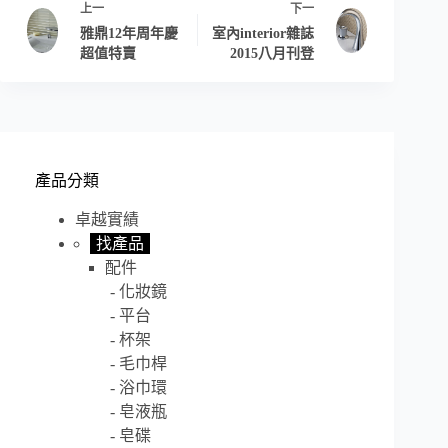
上一
下一
雅鼎12年周年慶
室內interior雜誌
超值特賣
2015八月刊登
產品分類
卓越實績
找產品
配件
化妝鏡
平台
杯架
毛巾桿
浴巾環
皂液瓶
皂碟