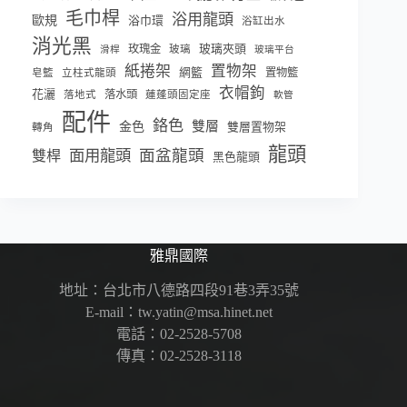
毛巾桿
浴用龍頭
歐規
浴巾環
浴缸出水
消光黑
玫瑰金
玻璃夾頭
玻璃
滑桿
玻璃平台
紙捲架
置物架
網籃
置物籃
皂籃
立柱式龍頭
衣帽鉤
花灑
落水頭
落地式
蓮蓬頭固定座
軟管
配件
鉻色
雙層
金色
雙層置物架
轉角
龍頭
面盆龍頭
面用龍頭
雙桿
黑色龍頭
雅鼎國際
地址：台北市八德路四段91巷3弄35號
E-mail：tw.yatin@msa.hinet.net
電話：02-2528-5708
傳真：02-2528-3118