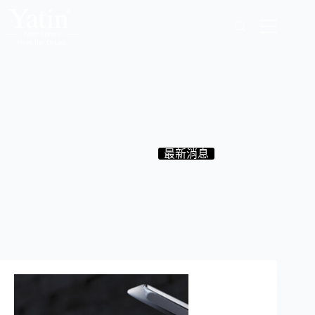
跳
至
主
要
內
容
室內interior2015七月刊登262期
2015-07-01
最新消息