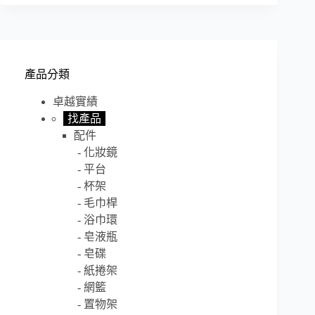
產品分類
卓越實績
找產品
配件
化妝鏡
平台
杯架
毛巾桿
浴巾環
皂液瓶
皂碟
紙捲架
網籃
置物架