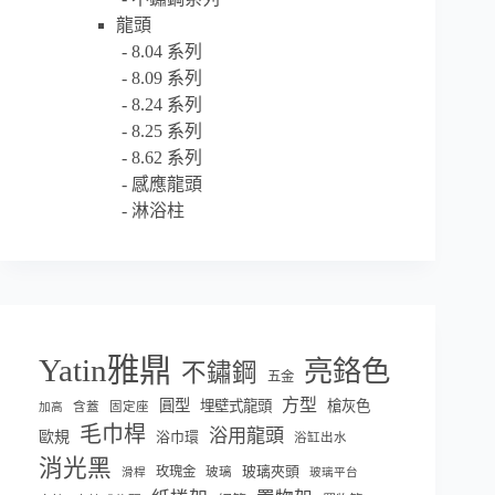
龍頭
8.04 系列
8.09 系列
8.24 系列
8.25 系列
8.62 系列
感應龍頭
淋浴柱
Yatin雅鼎
亮鉻色
不鏽鋼
五金
方型
圓型
埋壁式龍頭
槍灰色
含蓋
固定座
加高
毛巾桿
浴用龍頭
歐規
浴巾環
浴缸出水
消光黑
玫瑰金
玻璃夾頭
玻璃
滑桿
玻璃平台