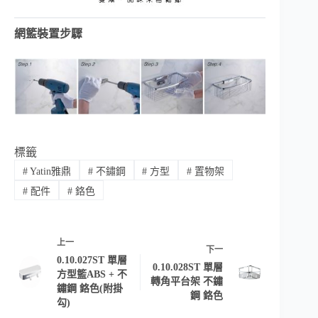
網籃裝置步驟
標籤
#
Yatin雅鼎
#
不鏽鋼
#
方型
#
置物架
#
配件
#
鉻色
上一
下一
0.10.027ST 單層
0.10.028ST 單層
方型籃ABS + 不
轉角平台架 不鏽
鏽鋼 鉻色(附掛
鋼 鉻色
勾)