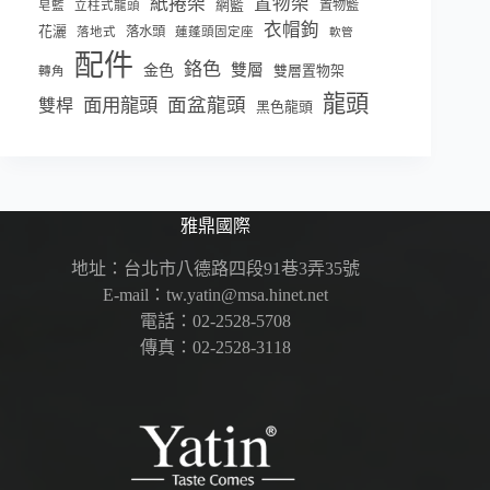
紙捲架
置物架
網籃
置物籃
皂籃
立柱式龍頭
衣帽鉤
花灑
落水頭
落地式
蓮蓬頭固定座
軟管
配件
鉻色
雙層
金色
雙層置物架
轉角
龍頭
面盆龍頭
面用龍頭
雙桿
黑色龍頭
雅鼎國際
地址：台北市八德路四段91巷3弄35號
E-mail：tw.yatin@msa.hinet.net
電話：02-2528-5708
傳真：02-2528-3118