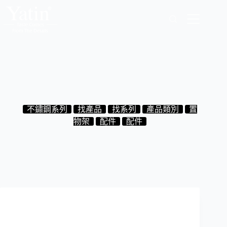
跳
至
主
要
內
容
0.10.029ST 單層方型籃置物架 不鏽鋼 鉻色
2024-08-30
不鏽鋼系列
找產品
找系列
產品類別
置
物架
配件
配件