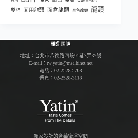
金色
雙層置物架
轉角
龍頭
面盆龍頭
面用龍頭
雙桿
黑色龍頭
雅鼎國際
地址：台北市八德路四段91巷3弄35號
E-mail：tw.yatin@msa.hinet.net
電話：02-2528-5708
傳真：02-2528-3118
獨家設計的奢華衛浴空間