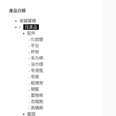
產品分類
卓越實績
找產品
配件
化妝鏡
平台
杯架
毛巾桿
浴巾環
皂液瓶
皂碟
紙捲架
網籃
置物架
衣帽鉤
馬桶刷
龍頭