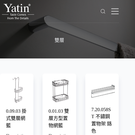
跳
至
主
要
內
容
雙層
7.20.058S
0.09.03 掛
0.01.03 雙
T 不鏽鋼
式雙層網
層方型置
置物架 鉻
籃
物網籃
色