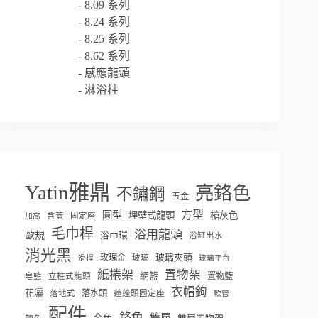
8.09 系列
8.24 系列
8.25 系列
8.62 系列
感應龍頭
淋浴柱
Yatin雅鼎
亮鉻色
不鏽鋼
五金
方型
圓型
埋壁式龍頭
槍灰色
含蓋
固定座
加高
毛巾桿
浴用龍頭
歐規
浴巾環
浴缸出水
消光黑
玫瑰金
玻璃夾頭
玻璃
滑桿
玻璃平台
紙捲架
置物架
網籃
置物籃
皂籃
立柱式龍頭
衣帽鉤
花灑
落水頭
落地式
蓮蓬頭固定座
軟管
配件
鉻色
雙層