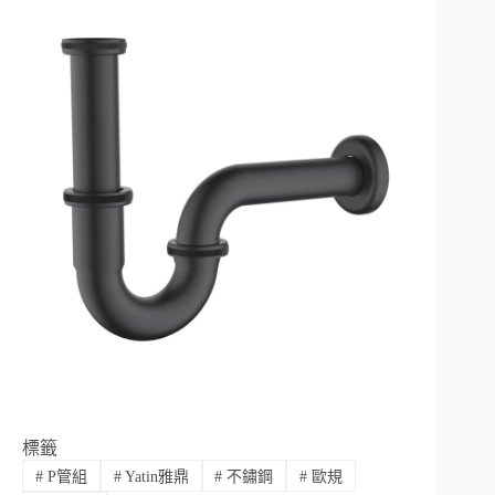
標籤
#
P管組
#
Yatin雅鼎
#
不鏽鋼
#
歐規