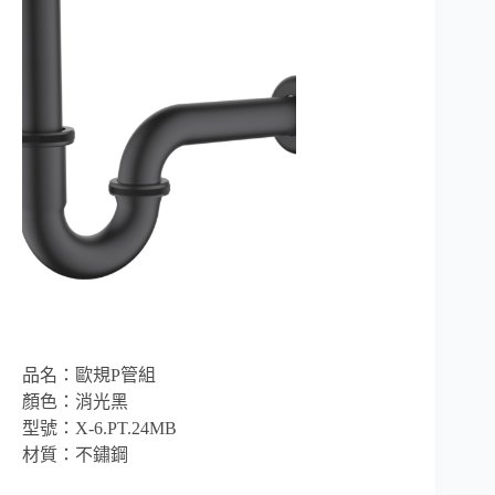
品名：歐規P管組
顏色：消光黑
型號：X-6.PT.24MB
材質：不鏽鋼