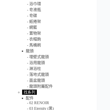
浴巾環
皂液瓶
皂碟
紙捲架
網籃
置物架
衣帽鉤
馬桶刷
龍頭
埋壁式龍頭
浴用龍頭
淋浴柱
落地式龍頭
面盆龍頭
龍頭附屬配件
找系列
配件
02 RENOIR
03 Eternity (黑)