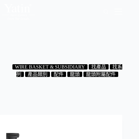
跳
至
主
要
內
容
X-6.PT.24MB 歐規P管組 消光黑
2024-10-22
WIRE BASKET & SUBSIDIARY
找產品
找系
列
產品類別
配件
龍頭
龍頭附屬配件