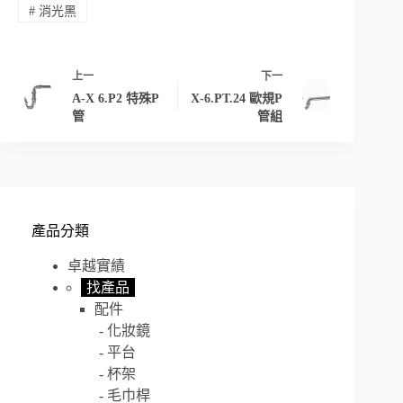
#
消光黑
上一
下一
A-X 6.P2 特殊P
X-6.PT.24 歐規P
管
管組
產品分類
卓越實績
找產品
配件
化妝鏡
平台
杯架
毛巾桿