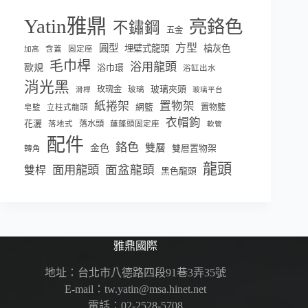
Yatin雅鼎
亮鉻色
不鏽鋼
五金
方型
圓型
埋壁式龍頭
槍灰色
含蓋
固定座
加高
毛巾桿
浴用龍頭
歐規
浴巾環
浴缸出水
消光黑
玫瑰金
玻璃夾頭
玻璃
滑桿
玻璃平台
紙捲架
置物架
網籃
置物籃
皂籃
立柱式龍頭
衣帽鉤
花灑
落水頭
落地式
蓮蓬頭固定座
軟管
配件
鉻色
雙層
金色
雙層置物架
轉角
龍頭
面盆龍頭
面用龍頭
雙桿
黑色龍頭
雅鼎國際
地址：台北市八德路四段91巷3弄35號
E-mail：tw.yatin@msa.hinet.net
電話：02-2528-5708