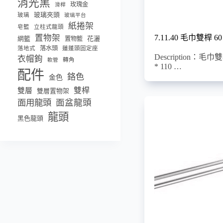
消光黑
玫瑰金
滑桿
玻璃夾頭
玻璃
玻璃平台
紙捲架
皂籃
立柱式龍頭
置物架
7.11.40 毛巾雙桿 60
網籃
置物籃
花灑
落水頭
落地式
蓮蓬頭固定座
Description：毛巾雙
衣帽鉤
轉角
軟管
* 110 …
配件
鉻色
金色
雙桿
雙層
雙層置物架
面盆龍頭
面用龍頭
龍頭
黑色龍頭