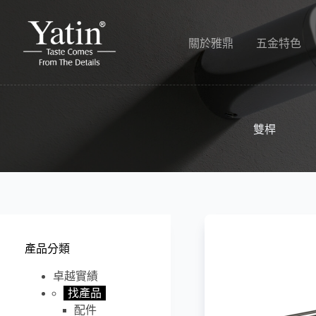
跳
至
主
關於雅鼎
五金特色
要
內
容
雙桿
產品分類
卓越實績
找產品
配件