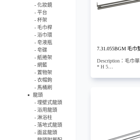
化妝鏡
平台
杯架
毛巾桿
浴巾環
皂液瓶
7.31.055BGM 毛
皂碟
紙捲架
Description：毛巾單
網籃
* H 5…
置物架
衣帽鉤
馬桶刷
龍頭
埋壁式龍頭
浴用龍頭
淋浴柱
落地式龍頭
面盆龍頭
龍頭附屬配