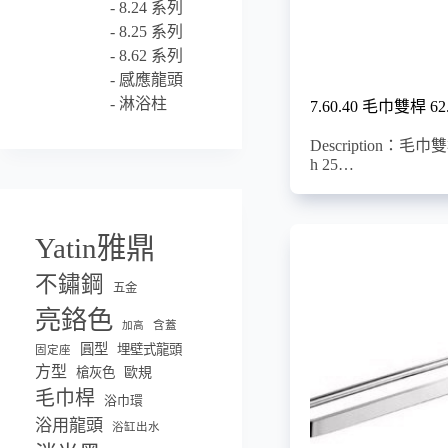
8.24 系列
8.25 系列
8.62 系列
感應龍頭
淋浴柱
7.60.40 毛巾雙桿 62
Description：毛巾雙桿
h 25…
Yatin雅鼎
不鏽鋼
五金
亮鉻色
含蓋
加高
圓型
埋壁式龍頭
固定座
方型
槍灰色
歐規
毛巾桿
浴巾環
浴用龍頭
浴缸出水